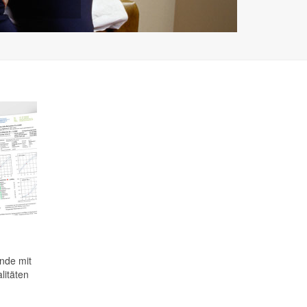
nde mit
litäten