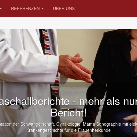
REFERENZEN
ÜBER UNS
e - mehr als nur ein
icht!
ologie, Mama Sonographie mit elektronische
r die Frauenheilkunde